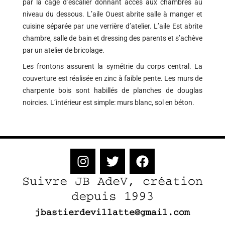
par la cage d’escalier donnant accès aux chambres au
niveau du dessous. L’aile Ouest abrite salle à manger et
cuisine séparée par une verrière d’atelier. L’aile Est abrite
chambre, salle de bain et dressing des parents et s’achève
par un atelier de bricolage.
Les frontons assurent la symétrie du corps central. La
couverture est réalisée en zinc à faible pente. Les murs de
charpente bois sont habillés de planches de douglas
noircies. L’intérieur est simple: murs blanc, sol en béton.
I
T
F
n
w
a
s
i
c
Suivre JB AdeV, création
t
t
e
depuis 1993
a
t
b
jbastierdevillatte@gmail.com
g
e
o