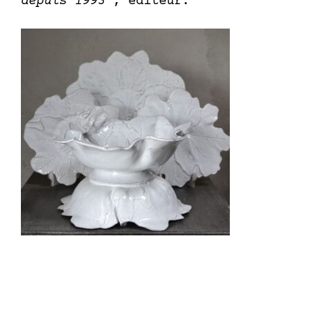
depuis 1993
", éditeur.