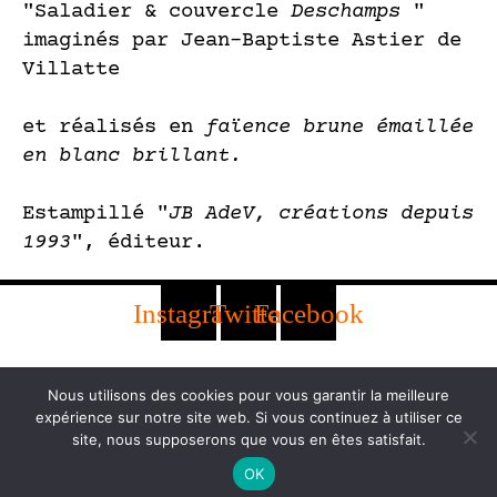
"Saladier & couvercle
Deschamps
"
imaginés par Jean-Baptiste Astier de
Villatte
et réalisés en
faïence brune émaillée
en blanc brillant.
Estampillé "
JB AdeV, créations depuis
1993
", éditeur.
Instagram
Twitter
Facebook
Suivre JB AdeV, création
Nous utilisons des cookies pour vous garantir la meilleure
depuis 1993
expérience sur notre site web. Si vous continuez à utiliser ce
site, nous supposerons que vous en êtes satisfait.
jbastierdevillatte@gmail.com
OK