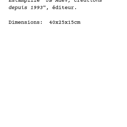
Estampillé "
JB AdeV, créations
depuis 1993
", éditeur.
Dimensions: 40x25x15cm