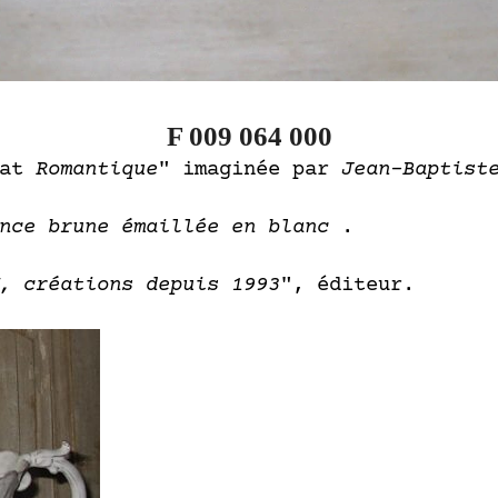
F 009 064 000
lat
Romantique
" imaginée par
Jean-Baptist
ence brune émaillée en blanc
.
, créations depuis 1993
", éditeur.