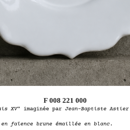
F 008 221 000
uis XV
" imaginée par
Jean-Baptiste Astier
e
en faïence brune émaillée en blanc
.