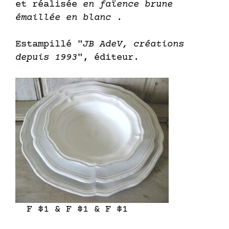
et réalisée
en faïence brune
émaillée en blanc
.
Estampillé "
JB AdeV, créations
depuis 1993
", éditeur.
F $1 & F $1 & F $1