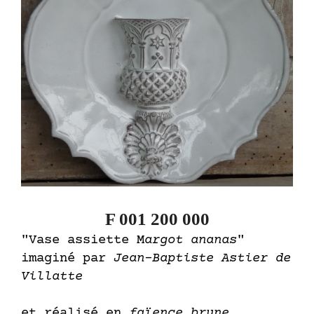
F 001 200 000
"Vase assiette M
argot ananas
"
imaginé par
Jean-Baptiste Astier de
Villatte
et réalisé en
faïence brune