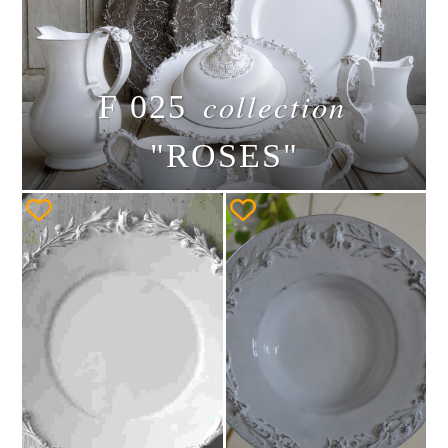
collection
F 025
"ROSES"