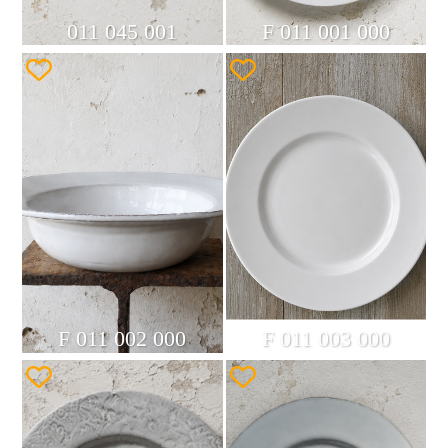
011 045 001
F 011 001 000
F 011 002 000
F 011 003 000