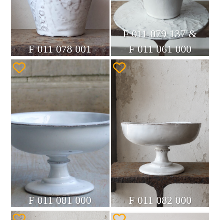
F 011 079 137 &
F 011 078 001
F 011 061 000
F 011 081 000
F 011 082 000