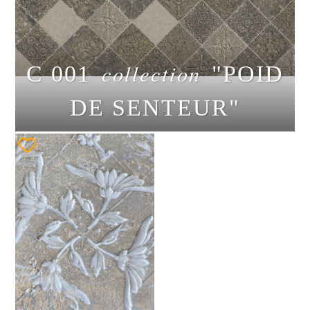
collection
C 001
"POID
DE SENTEUR"