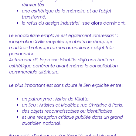
réinventés
une esthétique de la mémoire et de l’objet
transformé
,
le refus du design industriel
lisse alors dominant.
Le vocabulaire employé est également intéressant :
« inspiration XVIIe recyclée », « objets de récup », «
matières brutes », « formes arrondies », « objet très
personnel ».
Autrement dit, la presse identifie déjà une écriture
esthétique cohérente avant même la consolidation
commerciale ultérieure.
Le plus important est sans doute le lien explicite entre :
un patronyme : Astier de Villatte
,
un lieu : Artistes et Modèles, rue Christine à Paris
,
des objets reconnaissables
ou identifiables,
et une réception critique publiée dans un grand
quotidien national.
En qualité d’auteur ou d’antériorité, cet article vaut