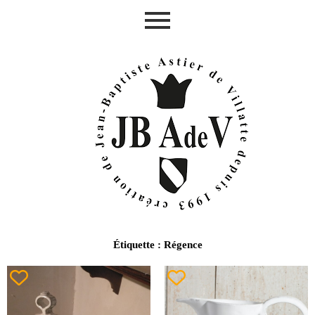
Aller
au
contenu
Étiquette : Régence